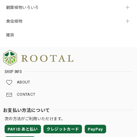
た、植物の品質だけでなく、梱包についても
観葉植物いろいろ
「感動しました」とのお言葉をいただき、本当
にありがとうございます🥹 素敵なご縁をいただ
けましたこと、心より感謝申し上げます☘️ これ
食虫植物
からも安心して植物をお迎えいただけるよう努
めてまいりますので、今後ともROOTALをどう
雑貨
ぞよろしくお願いいたします🌱💙
★124【LIVE】モンステラ デリシオーサ トリプルイエローTCBaby苗（2号素焼き鉢）
SHOP INFO
2026/08/02
ABOUT
梱包が、ホントに丁寧です。植物の為になる工夫をされてま
CONTACT
した。
お支払い方法について
この度は嬉しいレビューをいただき、誠にあり
次の方法がご利用いただけます。
がとうございます🌿 TC Babyは小さな苗だから
こそ、少しでも良い状態でお届けできるよう、
PAY ID あと払い
クレジットカード
PayPay
梱包方法や暑さ対策、発送のタイミングまで一