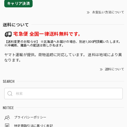
つひとつ心を込めて対応しておりますので、こ
キャリア決済
のお言葉はとてもはげみになります💕 トリプル
お支払い方法について
イエローの生長や、日々の変化を楽しみながら
育てていただけましたら幸いです🌱 素敵なご縁
送料について
をいただき、心より感謝申し上げます☘️ 今後と
もROOTALをどうぞよろしくお願いいたしま
宅急便 全国一律送料無料です。
す。
【送料変更のお知らせ】 ※北海道へお届けの場合、別途1,000円頂戴いたします。
※沖縄県、離島への配送は致しかねます。
ヤマト運輸が提供。荷物追跡に対応しています。 送料は地域により異
なります。
★35【LIVE】モンステラ デリシオーサ クリームブリュレTC Baby苗（2号素焼き鉢）
送料について
2026/08/02
SEARCH
★9【LIVE】モンステラ デリシオーサ バルバソーTCBaby苗（2号素焼き鉢）
2026/08/02
NOTICE
プライバシーポリシー
特定商取引法に基づく表記