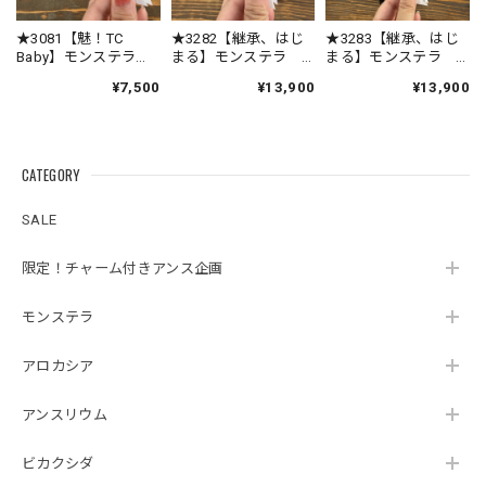
お願いいたします。
★3081【魅！TC
★3282【継承、はじ
★3283【継承、はじ
Baby】モンステラ
まる】モンステラ
まる】モンステラ
デリシオーサ クリ
デリシオサ レガシ
デリシオサ レガシ
¥7,500
¥13,900
¥13,900
ームブリュレTC Baby
ー（2.5号ロング硬質
ー（2.5号ロング硬質
苗（2号素焼き鉢）
ポット）※少々、染
ポット）
★3342【得！TC Baby）モンステラ デリシオーサホワイトモンスターTC Baby苗（2号素焼き鉢）
みあり
2026/08/03
CATEGORY
暑い時期を考慮して断熱シート&保冷剤の酷暑対策が植物に
SALE
優しい素晴らしい配慮だと思いました😊植物の品質が良いの
は言うまでもありませんが、梱包の丁寧さに感動しました🥹
限定！チャーム付きアンス企画
またお世話なる事間違い無しです🩵
モンステラ
この度は心温まるレビューをいただき、誠にあ
りがとうございます🌿 暑さ対策への工夫に気付
アロカシア
いていただけて、スタッフ一同とても嬉しく拝
見いたしました😊 植物を元気な状態でお届けす
アンスリウム
るため、梱包方法や発送のタイミングまで一つ
ひとつ心を込めて対応しておりますので、その
ビカクシダ
想いが伝わったことが何よりの励みです。 ま