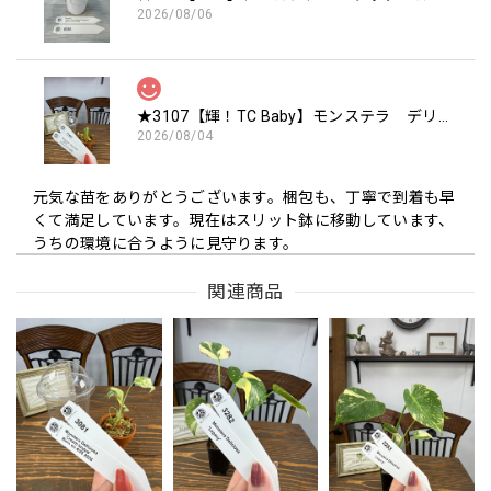
2026/08/06
★3107【輝！TC Baby】モンステラ デリシオーサ ミントTC Baby苗（2号素焼き鉢）
2026/08/04
元気な苗をありがとうございます。梱包も、丁寧で到着も早
くて満足しています。現在はスリット鉢に移動しています、
うちの環境に合うように見守ります。
関連商品
この度は嬉しいレビューをいただき、誠にあり
がとうございます🌿 元気な状態でお届けでき、
梱包や配送スピードにもご満足いただけたとの
こと、スタッフ一同大変嬉しく思っております
😊 早速スリット鉢へ植え替えてくださったので
すね✨ お客様の環境に少しずつ慣れながら、元
気に生長してくれることを私たちも願っており
ます🌱 素敵なご縁をいただき、心より感謝申し
上げます☘️ 今後ともROOTALをどうぞよろしく