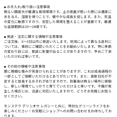
■ お手入れ/取り扱い注意事項
明るい間接光が最適な栽培環境です。土の表面が乾いた際には適度に
水を与え、湿度を保つことで、健やかな成長を促します。また、気温
の変化に敏感ですので、安定した環境を整えることが重要です。最適
な温度範囲は20〜28度です。
■ 発送・注文に関する情報や注意事項
ご注文後、3〜5日以内に発送いたします。地域によって異なる送料に
ついては、事前にご確認いただくことをお勧めいたします。特に季節
の変わり目には、配送に影響が出ることがありますので、予めご了承
いただければ幸いです。
■ その他の情報や注意事項
葉に微細な傷みが見受けられることがありますが、これは成長過程の
一部としてご理解いただけるとありがたいです。また、直射日光が不
足すると徒長するおそれがありますので、到着後は明るい場所に移動
し、新しい環境でしっかりと育てていただけると幸いです。不備が発
生した場合には、迅速に対応いたしますので、どうぞお気軽にお知ら
せください。
モンステラ デリシオサ レガシーと共に、特別なグリーンライフをお
楽しみください！お気軽にショップへのお問い合わせをお待ちしてお
ります。