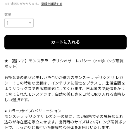
※別途送料がかかります。
送料を確認する
数量
カートに入れる
★ 【超レア】モンステラ デリシオサ レガシー（2.5号ロング硬質
ポット）
独特な葉の形状と美しい色合いが魅力のモンステラ デリシオサ レガ
シー！この特別な品種は、インテリアに個性をプラスし、生活空間を
よりリラックスできる雰囲気にしてくれます。日本国内で愛情をかけ
て育てられたモンステラは、自然の美しさを日常に取り入れる素晴ら
しい選択です。
■ カラー/サイズ/バリエーション
モンステラ デリシオサ レガシーの葉は、深い緑色でその独特な切れ
込みが存在感を際立たせます。出荷時のサイズは2.5号ロング硬質ポッ
トで、しっかりと根付いた健康的な個体をお届けいたします。