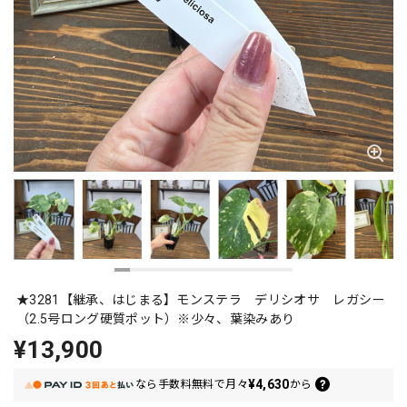
★3281【継承、はじまる】モンステラ デリシオサ レガシー
（2.5号ロング硬質ポット）※少々、葉染みあり
¥13,900
¥4,630
なら
手数料無料で
月々
から