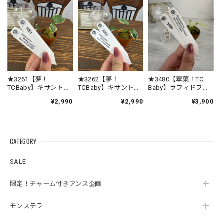
こと、スタッフ一同大変嬉しく思っております
😊 早速スリット鉢へ植え替えてくださったので
すね✨ お客様の環境に少しずつ慣れながら、元
気に生長してくれることを私たちも願っており
ます🌱 素敵なご縁をいただき、心より感謝申し
上げます☘️ 今後ともROOTALをどうぞよろしく
お願いいたします。
★3261【夢！
★3262【夢！
★3480【翠葉！TC
TCBaby】キサントソ
TCBaby】キサントソ
Baby】ラフィドフォ
ーマ ミッキーマウ
ーマ ミッキーマウ
ラ テトラスペル
¥2,990
¥2,990
¥3,900
スTCBaby苗（2号素
スTCBaby苗（2号素
マ バリアガータTC
焼き鉢）
焼き鉢）
Baby苗（2号素焼き
★3342【得！TC Baby）モンステラ デリシオーサホワイトモンスターTC Baby苗（2号素焼き鉢）
鉢）
2026/08/03
CATEGORY
暑い時期を考慮して断熱シート&保冷剤の酷暑対策が植物に
SALE
優しい素晴らしい配慮だと思いました😊植物の品質が良いの
は言うまでもありませんが、梱包の丁寧さに感動しました🥹
限定！チャーム付きアンス企画
またお世話なる事間違い無しです🩵
モンステラ
この度は心温まるレビューをいただき、誠にあ