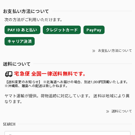
お支払い方法について
この度は嬉しいレビューをいただき、誠にあり
次の方法がご利用いただけます。
がとうございます🌿 TC Babyは小さな苗だから
こそ、少しでも良い状態でお届けできるよう、
PAY ID あと払い
クレジットカード
PayPay
梱包方法や暑さ対策、発送のタイミングまで一
つひとつ心を込めて対応しておりますので、こ
キャリア決済
のお言葉はとてもはげみになります💕 トリプル
お支払い方法について
イエローの生長や、日々の変化を楽しみながら
育てていただけましたら幸いです🌱 素敵なご縁
送料について
をいただき、心より感謝申し上げます☘️ 今後と
もROOTALをどうぞよろしくお願いいたしま
宅急便 全国一律送料無料です。
す。
【送料変更のお知らせ】 ※北海道へお届けの場合、別途1,000円頂戴いたします。
※沖縄県、離島への配送は致しかねます。
ヤマト運輸が提供。荷物追跡に対応しています。 送料は地域により異
なります。
★35【LIVE】モンステラ デリシオーサ クリームブリュレTC Baby苗（2号素焼き鉢）
送料について
2026/08/02
SEARCH