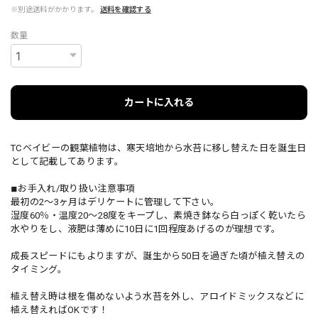
※別途送料がかかります。
送料を確認する
数量
カートに入れる
TCベイビーの観葉植物は、寒天培地から水苔に移し替えた日を誕生日
として記載してあります。
◾︎お手入れ/取り扱い注意事項
最初の2～3ヶ月はデリケートに管理して下さい。
湿度60％・温度20～28度をキープし、素焼き鉢なら白っぽく乾いたら
水やりをし、液肥は薄めに10日に1回程度あげるのが理想です。
成長スピードにもよりますが、誕生から50日を過ぎた頃が植え替えの
タイミング。
植え替え時は根を傷めないよう水苔を外し、アロイドミックスなどに
植え替えればOKです！