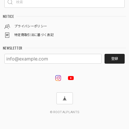
★9【LIVE】モンステラ デリシオーサ バルバソーTCBaby苗（2号素焼き鉢）
2026/08/02
NOTICE
プライバシーポリシー
特定商取引法に基づく表記
★333【LIVE】アロカシア ブラックベルベットピンクバリエガータTCBaby苗（2号硬質ポット）
2026/08/02
NEWSLETTER
登録
★601【LIVE】アンスリウム ワロクアナムダークTC Baby苗（2号素焼き鉢）
2026/08/02
梱包が丁寧で、暑さ対策も充分にして貰えるので状態良く届
きました。
この度は嬉しいレビューをいただき、誠にあり
© ROOTALPLANTS
がとうございます🌿 梱包や暑さ対策についてお
褒めのお言葉をいただき、スタッフ一同大変嬉