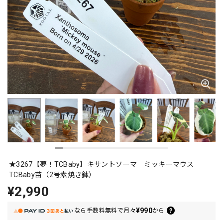
★3267【夢！TCBaby】キサントソーマ ミッキーマウス
TCBaby苗（2号素焼き鉢）
¥2,990
¥990
なら
手数料無料で
月々
から