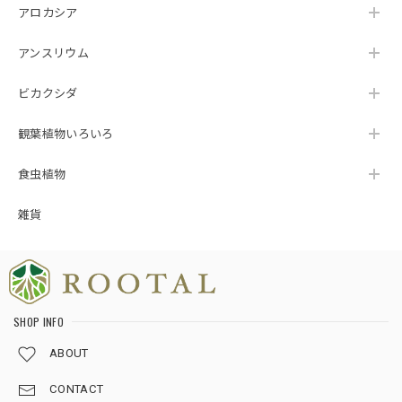
りがとうございます🌿 暑さ対策への工夫に気付
アロカシア
いていただけて、スタッフ一同とても嬉しく拝
見いたしました😊 植物を元気な状態でお届けす
アンスリウム
るため、梱包方法や発送のタイミングまで一つ
ひとつ心を込めて対応しておりますので、その
ビカクシダ
想いが伝わったことが何よりの励みです。 ま
た、植物の品質だけでなく、梱包についても
観葉植物いろいろ
「感動しました」とのお言葉をいただき、本当
にありがとうございます🥹 素敵なご縁をいただ
けましたこと、心より感謝申し上げます☘️ これ
食虫植物
からも安心して植物をお迎えいただけるよう努
めてまいりますので、今後ともROOTALをどう
雑貨
ぞよろしくお願いいたします🌱💙
★124【LIVE】モンステラ デリシオーサ トリプルイエローTCBaby苗（2号素焼き鉢）
SHOP INFO
2026/08/02
ABOUT
梱包が、ホントに丁寧です。植物の為になる工夫をされてま
CONTACT
した。