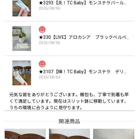
★3293【炎！TC Baby】モンステラバールマルクスフレーム TC Baby苗（2号素焼き鉢）
2026/08/06
★330【LIVE】アロカシア ブラックベルベットピンクバリエガータTCBaby苗（2号硬質ポット）
2026/08/06
★3107【輝！TC Baby】モンステラ デリシオーサ ミントTC Baby苗（2号素焼き鉢）
2026/08/04
元気な苗をありがとうございます。梱包も、丁寧で到着も早
くて満足しています。現在はスリット鉢に移動しています、
うちの環境に合うように見守ります。
関連商品
この度は嬉しいレビューをいただき、誠にあり
がとうございます🌿 元気な状態でお届けでき、
梱包や配送スピードにもご満足いただけたとの