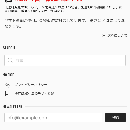
す。
【送料変更のお知らせ】 ※北海道へお届けの場合、別途1,000円頂戴いたします。
※沖縄県、離島への配送は致しかねます。
ヤマト運輸が提供。荷物追跡に対応しています。 送料は地域により異
なります。
★35【LIVE】モンステラ デリシオーサ クリームブリュレTC Baby苗（2号素焼き鉢）
送料について
2026/08/02
SEARCH
★9【LIVE】モンステラ デリシオーサ バルバソーTCBaby苗（2号素焼き鉢）
2026/08/02
NOTICE
プライバシーポリシー
特定商取引法に基づく表記
★333【LIVE】アロカシア ブラックベルベットピンクバリエガータTCBaby苗（2号硬質ポット）
2026/08/02
NEWSLETTER
登録
★601【LIVE】アンスリウム ワロクアナムダークTC Baby苗（2号素焼き鉢）