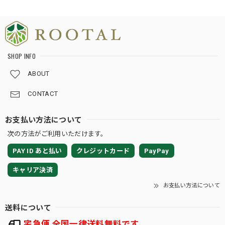
ぞよろしくお願いいたします🌱💙
★124【LIVE】モンステラ デリシオーサ トリプルイエローTCBaby苗（2号素焼き鉢）
SHOP INFO
2026/08/02
ABOUT
梱包が、ホントに丁寧です。植物の為になる工夫をされてま
CONTACT
した。
お支払い方法について
この度は嬉しいレビューをいただき、誠にあり
次の方法がご利用いただけます。
がとうございます🌿 TC Babyは小さな苗だから
こそ、少しでも良い状態でお届けできるよう、
PAY ID あと払い
クレジットカード
PayPay
梱包方法や暑さ対策、発送のタイミングまで一
つひとつ心を込めて対応しておりますので、こ
キャリア決済
のお言葉はとてもはげみになります💕 トリプル
お支払い方法について
イエローの生長や、日々の変化を楽しみながら
育てていただけましたら幸いです🌱 素敵なご縁
送料について
をいただき、心より感謝申し上げます☘️ 今後と
もROOTALをどうぞよろしくお願いいたしま
宅急便 全国一律送料無料です。