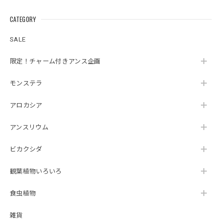
2026/08/03
CATEGORY
暑い時期を考慮して断熱シート&保冷剤の酷暑対策が植物に
SALE
優しい素晴らしい配慮だと思いました😊植物の品質が良いの
は言うまでもありませんが、梱包の丁寧さに感動しました🥹
限定！チャーム付きアンス企画
またお世話なる事間違い無しです🩵
モンステラ
この度は心温まるレビューをいただき、誠にあ
りがとうございます🌿 暑さ対策への工夫に気付
アロカシア
いていただけて、スタッフ一同とても嬉しく拝
見いたしました😊 植物を元気な状態でお届けす
アンスリウム
るため、梱包方法や発送のタイミングまで一つ
ひとつ心を込めて対応しておりますので、その
ビカクシダ
想いが伝わったことが何よりの励みです。 ま
た、植物の品質だけでなく、梱包についても
観葉植物いろいろ
「感動しました」とのお言葉をいただき、本当
にありがとうございます🥹 素敵なご縁をいただ
けましたこと、心より感謝申し上げます☘️ これ
食虫植物
からも安心して植物をお迎えいただけるよう努
めてまいりますので、今後ともROOTALをどう
雑貨