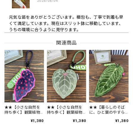
2026/08/04
元気な苗をありがとうございます。梱包も、丁寧で到着も早
くて満足しています。現在はスリット鉢に移動しています、
うちの環境に合うように見守ります。
関連商品
この度は嬉しいレビューをいただき、誠にあり
がとうございます🌿 元気な状態でお届けでき、
梱包や配送スピードにもご満足いただけたとの
こと、スタッフ一同大変嬉しく思っております
😊 早速スリット鉢へ植え替えてくださったので
すね✨ お客様の環境に少しずつ慣れながら、元
気に生長してくれることを私たちも願っており
ます🌱 素敵なご縁をいただき、心より感謝申し
上げます☘️ 今後ともROOTALをどうぞよろしく
お願いいたします。
★★【小さな自然を
★★【小さな自然を
★★【暮らしのそば
持ち歩く】観葉植物
持ち歩く】観葉植物
に、ひと葉のやすら
チャーム ベゴニア
チャーム アンスリ
ぎ】ハンドタオル ア
¥1,380
¥1,380
¥1,380
ニックス ※送料込み
ウム クリスタリナム
ンスリウム ワロクア
※送料込み
ナム ※送料込み
★3342【得！TC Baby）モンステラ デリシオーサホワイトモンスターTC Baby苗（2号素焼き鉢）