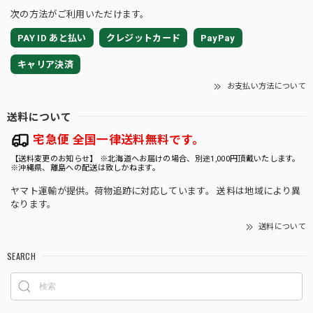
梱包方法や暑さ対策、発送のタイミングまで一
次の方法がご利用いただけます。
つひとつ心を込めて対応しておりますので、こ
のお言葉はとてもはげみになります💕 トリプル
PAY ID あと払い
クレジットカード
PayPay
イエローの生長や、日々の変化を楽しみながら
育てていただけましたら幸いです🌱 素敵なご縁
キャリア決済
をいただき、心より感謝申し上げます☘️ 今後と
お支払い方法について
もROOTALをどうぞよろしくお願いいたしま
す。
送料について
宅急便 全国一律送料無料です。
【送料変更のお知らせ】 ※北海道へお届けの場合、別途1,000円頂戴いたします。
※沖縄県、離島への配送は致しかねます。
★35【LIVE】モンステラ デリシオーサ クリームブリュレTC Baby苗（2号素焼き鉢）
2026/08/02
ヤマト運輸が提供。荷物追跡に対応しています。 送料は地域により異
なります。
送料について
★9【LIVE】モンステラ デリシオーサ バルバソーTCBaby苗（2号素焼き鉢）
SEARCH
2026/08/02