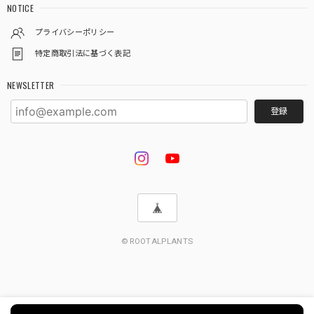
NOTICE
★333【LIVE】アロカシア ブラックベルベットピンクバリエガータTCBaby苗（2号硬質ポット）
2026/08/02
プライバシーポリシー
特定商取引法に基づく表記
NEWSLETTER
★601【LIVE】アンスリウム ワロクアナムダークTC Baby苗（2号素焼き鉢）
2026/08/02
登録
梱包が丁寧で、暑さ対策も充分にして貰えるので状態良く届
きました。
この度は嬉しいレビューをいただき、誠にあり
がとうございます🌿 梱包や暑さ対策についてお
褒めのお言葉をいただき、スタッフ一同大変嬉
しく思っております😊 猛暑が続く中でも、でき
© ROOTALPLANTS
る限り良い状態でお届けできるよう、保冷剤や
梱包方法、発送のタイミングにも気を配ってお
りますので、無事に元気な状態でお届けでき安
心いたしました。 ワロクアナムダークナローが
これから女王らしく美しく、生長していく姿