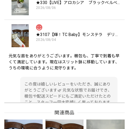
★330【LIVE】アロカシア ブラックベルベットピンクバリエガータTCBaby苗（2号硬質ポット）
2026/08/06
★3107【輝！TC Baby】モンステラ デリシオーサ ミントTC Baby苗（2号素焼き鉢）
2026/08/04
元気な苗をありがとうございます。梱包も、丁寧で到着も早
くて満足しています。現在はスリット鉢に移動しています、
うちの環境に合うように見守ります。
この度は嬉しいレビューをいただき、誠にあり
がとうございます🌿 元気な状態でお届けでき、
梱包や配送スピードにもご満足いただけたとの
こと、スタッフ一同大変嬉しく思っております
😊 早速スリット鉢へ植え替えてくださったので
関連商品
すね✨ お客様の環境に少しずつ慣れながら、元
気に生長してくれることを私たちも願っており
ます🌱 素敵なご縁をいただき、心より感謝申し