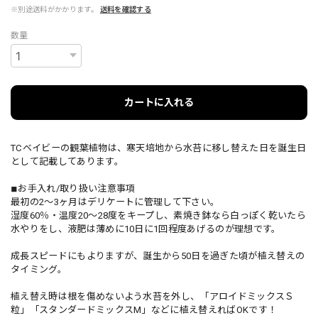
※別途送料がかかります。
送料を確認する
数量
カートに入れる
TCベイビーの観葉植物は、寒天培地から水苔に移し替えた日を誕生日
として記載してあります。
◾︎お手入れ/取り扱い注意事項
最初の2～3ヶ月はデリケートに管理して下さい。
湿度60％・温度20～28度をキープし、素焼き鉢なら白っぽく乾いたら
水やりをし、液肥は薄めに10日に1回程度あげるのが理想です。
成長スピードにもよりますが、誕生から50日を過ぎた頃が植え替えの
タイミング。
植え替え時は根を傷めないよう水苔を外し、「アロイドミックスＳ
粒」「スタンダードミックスМ」などに植え替えればOKです！