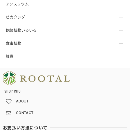
アンスリウム
た、植物の品質だけでなく、梱包についても
「感動しました」とのお言葉をいただき、本当
ビカクシダ
にありがとうございます🥹 素敵なご縁をいただ
けましたこと、心より感謝申し上げます☘️ これ
からも安心して植物をお迎えいただけるよう努
観葉植物いろいろ
めてまいりますので、今後ともROOTALをどう
ぞよろしくお願いいたします🌱💙
食虫植物
雑貨
★124【LIVE】モンステラ デリシオーサ トリプルイエローTCBaby苗（2号素焼き鉢）
2026/08/02
梱包が、ホントに丁寧です。植物の為になる工夫をされてま
SHOP INFO
した。
ABOUT
この度は嬉しいレビューをいただき、誠にあり
CONTACT
がとうございます🌿 TC Babyは小さな苗だから
こそ、少しでも良い状態でお届けできるよう、
お支払い方法について