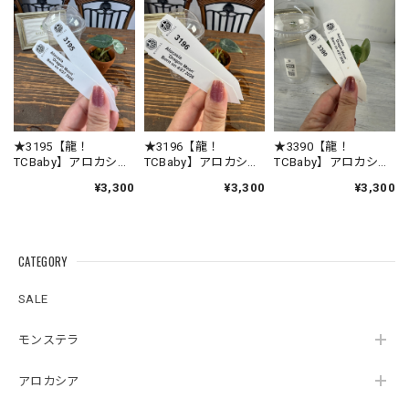
上げます☘️ 今後ともROOTALをどうぞよろしく
お願いいたします。
★3342【得！TC Baby）モンステラ デリシオーサホワイトモンスターTC Baby苗（2号素焼き鉢）
2026/08/03
★3195【龍！
★3196【龍！
★3390【龍！
TCBaby】アロカシア
TCBaby】アロカシア
TCBaby】アロカシア
ドラゴンムーン
ドラゴンムーン
ドラゴンムーン
暑い時期を考慮して断熱シート&保冷剤の酷暑対策が植物に
¥3,300
¥3,300
¥3,300
TCBaby苗（2号素焼
TCBaby苗（2号素焼
TCBaby苗（2号素焼
優しい素晴らしい配慮だと思いました😊植物の品質が良いの
き鉢）
き鉢）
き鉢）
は言うまでもありませんが、梱包の丁寧さに感動しました🥹
またお世話なる事間違い無しです🩵
CATEGORY
この度は心温まるレビューをいただき、誠にあ
SALE
りがとうございます🌿 暑さ対策への工夫に気付
いていただけて、スタッフ一同とても嬉しく拝
モンステラ
見いたしました😊 植物を元気な状態でお届けす
るため、梱包方法や発送のタイミングまで一つ
アロカシア
ひとつ心を込めて対応しておりますので、その
想いが伝わったことが何よりの励みです。 ま