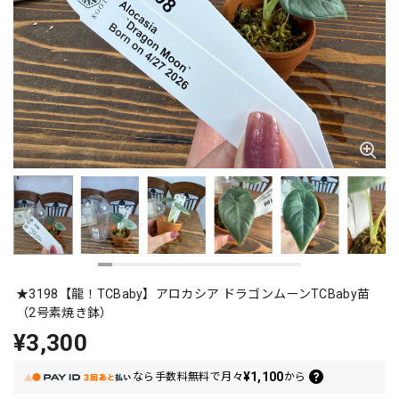
★3198【龍！TCBaby】アロカシア ドラゴンムーンTCBaby苗
（2号素焼き鉢）
¥3,300
¥1,100
なら
手数料無料で
月々
から