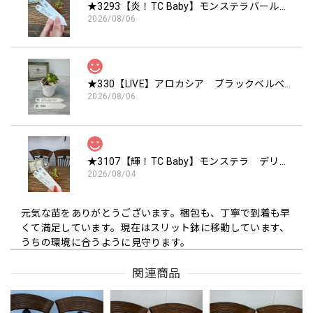
★3293【炎！TC Baby】モンステラバールマルクスフレーム TC Baby苗（2号素焼き鉢）
2026/08/06
★330【LIVE】アロカシア ブラックベルベットピンクバリエガータTCBaby苗（2号硬質ポット）
2026/08/06
★3107【輝！TC Baby】モンステラ デリシオーサ ミントTC Baby苗（2号素焼き鉢）
2026/08/04
元気な苗をありがとうございます。梱包も、丁寧で到着も早
くて満足しています。現在はスリット鉢に移動しています、
うちの環境に合うように見守ります。
関連商品
この度は嬉しいレビューをいただき、誠にあり
がとうございます🌿 元気な状態でお届けでき、
梱包や配送スピードにもご満足いただけたとの