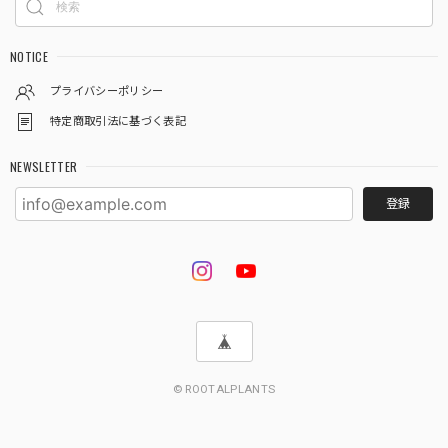
★9【LIVE】モンステラ デリシオーサ バルバソーTCBaby苗（2号素焼き鉢）
2026/08/02
NOTICE
プライバシーポリシー
特定商取引法に基づく表記
★333【LIVE】アロカシア ブラックベルベットピンクバリエガータTCBaby苗（2号硬質ポット）
2026/08/02
NEWSLETTER
登録
★601【LIVE】アンスリウム ワロクアナムダークTC Baby苗（2号素焼き鉢）
2026/08/02
梱包が丁寧で、暑さ対策も充分にして貰えるので状態良く届
きました。
この度は嬉しいレビューをいただき、誠にあり
© ROOTALPLANTS
がとうございます🌿 梱包や暑さ対策についてお
褒めのお言葉をいただき、スタッフ一同大変嬉