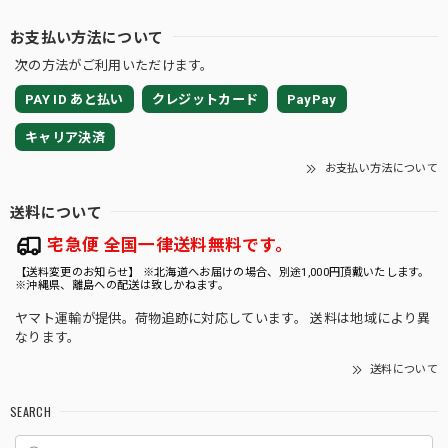
お支払い方法について
この度は嬉しいレビューをいただき、誠にあり
次の方法がご利用いただけます。
がとうございます🌿 TC Babyは小さな苗だから
こそ、少しでも良い状態でお届けできるよう、
PAY ID あと払い
クレジットカード
PayPay
梱包方法や暑さ対策、発送のタイミングまで一
つひとつ心を込めて対応しておりますので、こ
キャリア決済
のお言葉はとてもはげみになります💕 トリプル
お支払い方法について
イエローの生長や、日々の変化を楽しみながら
育てていただけましたら幸いです🌱 素敵なご縁
送料について
をいただき、心より感謝申し上げます☘️ 今後と
もROOTALをどうぞよろしくお願いいたしま
宅急便 全国一律送料無料です。
す。
【送料変更のお知らせ】 ※北海道へお届けの場合、別途1,000円頂戴いたします。
※沖縄県、離島への配送は致しかねます。
ヤマト運輸が提供。荷物追跡に対応しています。 送料は地域により異
なります。
★35【LIVE】モンステラ デリシオーサ クリームブリュレTC Baby苗（2号素焼き鉢）
送料について
2026/08/02
SEARCH