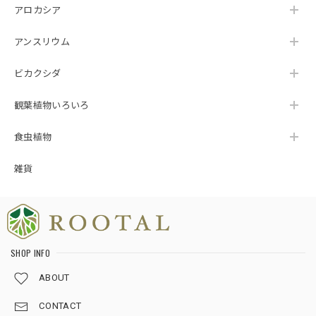
りがとうございます🌿 暑さ対策への工夫に気付
アロカシア
いていただけて、スタッフ一同とても嬉しく拝
見いたしました😊 植物を元気な状態でお届けす
アンスリウム
るため、梱包方法や発送のタイミングまで一つ
ひとつ心を込めて対応しておりますので、その
ビカクシダ
想いが伝わったことが何よりの励みです。 ま
た、植物の品質だけでなく、梱包についても
観葉植物いろいろ
「感動しました」とのお言葉をいただき、本当
にありがとうございます🥹 素敵なご縁をいただ
けましたこと、心より感謝申し上げます☘️ これ
食虫植物
からも安心して植物をお迎えいただけるよう努
めてまいりますので、今後ともROOTALをどう
雑貨
ぞよろしくお願いいたします🌱💙
★124【LIVE】モンステラ デリシオーサ トリプルイエローTCBaby苗（2号素焼き鉢）
SHOP INFO
2026/08/02
ABOUT
梱包が、ホントに丁寧です。植物の為になる工夫をされてま
CONTACT
した。