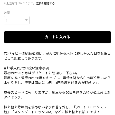
※別途送料がかかります。
送料を確認する
数量
カートに入れる
TCベイビーの観葉植物は、寒天培地から水苔に移し替えた日を誕生日
として記載してあります。
◾︎お手入れ/取り扱い注意事項
最初の2～3ヶ月はデリケートに管理して下さい。
湿度60％・温度20～28度をキープし、素焼き鉢なら白っぽく乾いたら
水やりをし、液肥は薄めに10日に1回程度あげるのが理想です。
成長スピードにもよりますが、誕生から50日を過ぎた頃が植え替えの
タイミング。
植え替え時は根を傷めないよう水苔を外し、「アロイドミックスＳ
粒」「スタンダードミックスМ」などに植え替えればOKです！