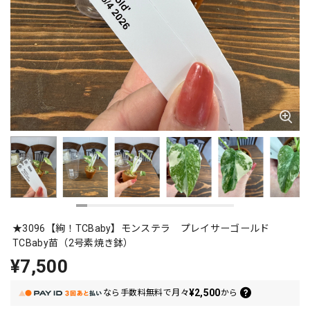
★3096【絢！TCBaby】モンステラ プレイサーゴールド
TCBaby苗（2号素焼き鉢）
¥7,500
¥2,500
なら
手数料無料で
月々
から