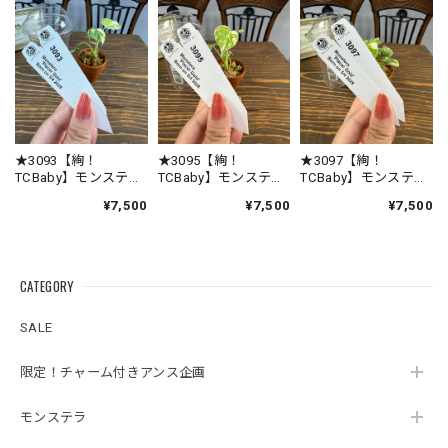
こと、スタッフ一同大変嬉しく思っております
😊 早速スリット鉢へ植え替えてくださったので
すね✨ お客様の環境に少しずつ慣れながら、元
気に生長してくれることを私たちも願っており
ます🌱 素敵なご縁をいただき、心より感謝申し
上げます☘️ 今後ともROOTALをどうぞよろしく
お願いいたします。
★3093【絢！
★3095【絢！
★3097【絢！
TCBaby】モンステ
TCBaby】モンステ
TCBaby】モンステ
ラ プレイサーゴー
ラ プレイサーゴー
ラ プレイサーゴー
¥7,500
¥7,500
¥7,500
ルドTCBaby苗（2号
ルドTCBaby苗（2号
ルドTCBaby苗（2号
素焼き鉢）
素焼き鉢）
素焼き鉢）
★3342【得！TC Baby）モンステラ デリシオーサホワイトモンスターTC Baby苗（2号素焼き鉢）
2026/08/03
CATEGORY
暑い時期を考慮して断熱シート&保冷剤の酷暑対策が植物に
SALE
優しい素晴らしい配慮だと思いました😊植物の品質が良いの
は言うまでもありませんが、梱包の丁寧さに感動しました🥹
限定！チャーム付きアンス企画
またお世話なる事間違い無しです🩵
モンステラ
この度は心温まるレビューをいただき、誠にあ