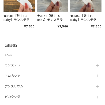
優しい素晴らしい配慮だと思いました😊植物の品質が良いの
は言うまでもありませんが、梱包の丁寧さに感動しました🥹
またお世話なる事間違い無しです🩵
★3081【魅！TC
★3351【魅！TC
★3352【魅！TC
Baby】モンステラ
Baby】モンステラ
Baby】モンステラ
デリシオーサ クリ
デリシオーサ クリ
デリシオーサ クリ
¥7,500
¥7,500
¥7,500
この度は心温まるレビューをいただき、誠にあ
ームブリュレTC Baby
ームブリュレTC Baby
ームブリュレTC Baby
苗（2号素焼き鉢）
苗（2号素焼き鉢）
苗（2号素焼き鉢）
りがとうございます🌿 暑さ対策への工夫に気付
いていただけて、スタッフ一同とても嬉しく拝
見いたしました😊 植物を元気な状態でお届けす
CATEGORY
るため、梱包方法や発送のタイミングまで一つ
ひとつ心を込めて対応しておりますので、その
SALE
想いが伝わったことが何よりの励みです。 ま
た、植物の品質だけでなく、梱包についても
モンステラ
「感動しました」とのお言葉をいただき、本当
にありがとうございます🥹 素敵なご縁をいただ
アロカシア
けましたこと、心より感謝申し上げます☘️ これ
からも安心して植物をお迎えいただけるよう努
めてまいりますので、今後ともROOTALをどう
アンスリウム
ぞよろしくお願いいたします🌱💙
ビカクシダ