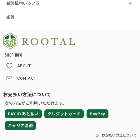
観葉植物いろいろ
★124【LIVE】モンステラ デリシオーサ トリプルイエローTCBaby苗（2号素焼き鉢）
2026/08/02
雑貨
梱包が、ホントに丁寧です。植物の為になる工夫をされてま
した。
SHOP INFO
この度は嬉しいレビューをいただき、誠にあり
がとうございます🌿 TC Babyは小さな苗だから
ABOUT
こそ、少しでも良い状態でお届けできるよう、
梱包方法や暑さ対策、発送のタイミングまで一
CONTACT
つひとつ心を込めて対応しておりますので、こ
のお言葉はとてもはげみになります💕 トリプル
お支払い方法について
イエローの生長や、日々の変化を楽しみながら
次の方法がご利用いただけます。
育てていただけましたら幸いです🌱 素敵なご縁
をいただき、心より感謝申し上げます☘️ 今後と
PAY ID あと払い
クレジットカード
PayPay
もROOTALをどうぞよろしくお願いいたしま
す。
キャリア決済
お支払い方法について