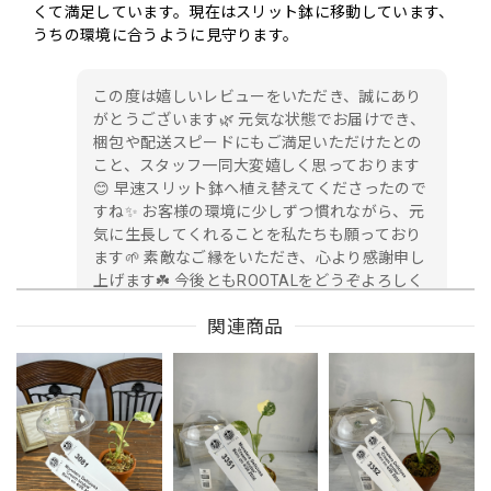
くて満足しています。現在はスリット鉢に移動しています、
うちの環境に合うように見守ります。
この度は嬉しいレビューをいただき、誠にあり
がとうございます🌿 元気な状態でお届けでき、
梱包や配送スピードにもご満足いただけたとの
こと、スタッフ一同大変嬉しく思っております
😊 早速スリット鉢へ植え替えてくださったので
すね✨ お客様の環境に少しずつ慣れながら、元
気に生長してくれることを私たちも願っており
ます🌱 素敵なご縁をいただき、心より感謝申し
上げます☘️ 今後ともROOTALをどうぞよろしく
お願いいたします。
関連商品
★3342【得！TC Baby）モンステラ デリシオーサホワイトモンスターTC Baby苗（2号素焼き鉢）
2026/08/03
暑い時期を考慮して断熱シート&保冷剤の酷暑対策が植物に