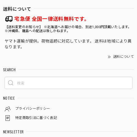
送料について
★35【LIVE】モンステラ デリシオーサ クリームブリュレTC Baby苗（2号素焼き鉢）
2026/08/02
宅急便 全国一律送料無料です。
【送料変更のお知らせ】 ※北海道へお届けの場合、別途1,000円頂戴いたします。
※沖縄県、離島への配送は致しかねます。
ヤマト運輸が提供。荷物追跡に対応しています。 送料は地域により異
★9【LIVE】モンステラ デリシオーサ バルバソーTCBaby苗（2号素焼き鉢）
なります。
2026/08/02
送料について
SEARCH
★333【LIVE】アロカシア ブラックベルベットピンクバリエガータTCBaby苗（2号硬質ポット）
2026/08/02
NOTICE
プライバシーポリシー
★601【LIVE】アンスリウム ワロクアナムダークTC Baby苗（2号素焼き鉢）
特定商取引法に基づく表記
2026/08/02
NEWSLETTER
梱包が丁寧で、暑さ対策も充分にして貰えるので状態良く届