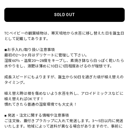
SOLD OUT
TCベイビーの観葉植物は、寒天培地から水苔に移し替えた日を誕生日
として記載してあります。
◾︎お手入れ/取り扱い注意事項
最初の2～3ヶ月はデリケートに管理して下さい。
湿度60％・温度20～28度をキープし、素焼き鉢なら白っぽく乾いたら
水やりをし、液肥は薄めに10日に1回程度あげるのが理想です。
成長スピードにもよりますが、誕生から50日を過ぎた頃が植え替えの
タイミング。
植え替え時は根を傷めないよう水苔を外し、アロイドミックスなどに
植え替えればOKです！
慣れてきたら普通の湿度環境でも大丈夫！
■ 発送・注文に関する情報や注意事項
ご注文後、蓋付きプラカップに入れて発送します。3〜5日以内に発送
いたします。地域によって送料が異なる場合がありますので、事前に