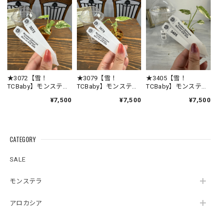
★3342【得！TC Baby）モンステラ デリシオーサホワイトモンスターTC Baby苗（2号素焼き鉢）
2026/08/03
暑い時期を考慮して断熱シート&保冷剤の酷暑対策が植物に
優しい素晴らしい配慮だと思いました😊植物の品質が良いの
は言うまでもありませんが、梱包の丁寧さに感動しました🥹
またお世話なる事間違い無しです🩵
★3072【雪！
★3079【雪！
★3405【雪！
TCBaby】モンステ
TCBaby】モンステ
TCBaby】モンステ
ラ デリシオーサ
ラ デリシオーサ
ラ デリシオーサ
¥7,500
¥7,500
¥7,500
この度は心温まるレビューをいただき、誠にあ
クリームチーズ（2号
クリームチーズ（2号
クリームチーズ（2号
素焼き鉢）
素焼き鉢）
素焼き鉢）
りがとうございます🌿 暑さ対策への工夫に気付
いていただけて、スタッフ一同とても嬉しく拝
見いたしました😊 植物を元気な状態でお届けす
CATEGORY
るため、梱包方法や発送のタイミングまで一つ
ひとつ心を込めて対応しておりますので、その
SALE
想いが伝わったことが何よりの励みです。 ま
た、植物の品質だけでなく、梱包についても
モンステラ
「感動しました」とのお言葉をいただき、本当
にありがとうございます🥹 素敵なご縁をいただ
アロカシア
けましたこと、心より感謝申し上げます☘️ これ
からも安心して植物をお迎えいただけるよう努