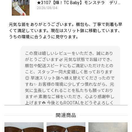
★3107【輝！TC Baby】モンステラ デリシオーサ ミントTC Baby苗（2号素焼き鉢）
2026/08/04
元気な苗をありがとうございます。梱包も、丁寧で到着も早
くて満足しています。現在はスリット鉢に移動しています、
うちの環境に合うように見守ります。
この度は嬉しいレビューをいただき、誠にあり
がとうございます🌿 元気な状態でお届けでき、
梱包や配送スピードにもご満足いただけたとの
こと、スタッフ一同大変嬉しく思っております
😊 早速スリット鉢へ植え替えてくださったので
すね✨ お客様の環境に少しずつ慣れながら、元
気に生長してくれることを私たちも願っており
ます🌱 素敵なご縁をいただき、心より感謝申し
上げます☘️ 今後ともROOTALをどうぞよろしく
お願いいたします。
関連商品