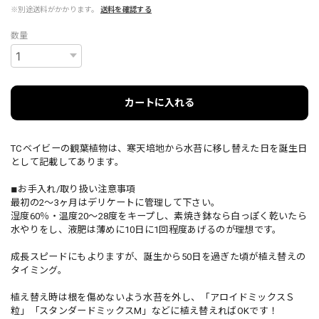
※別途送料がかかります。
送料を確認する
数量
カートに入れる
TCベイビーの観葉植物は、寒天培地から水苔に移し替えた日を誕生日
として記載してあります。
◾︎お手入れ/取り扱い注意事項
最初の2～3ヶ月はデリケートに管理して下さい。
湿度60％・温度20～28度をキープし、素焼き鉢なら白っぽく乾いたら
水やりをし、液肥は薄めに10日に1回程度あげるのが理想です。
成長スピードにもよりますが、誕生から50日を過ぎた頃が植え替えの
タイミング。
植え替え時は根を傷めないよう水苔を外し、「アロイドミックスＳ
粒」「スタンダードミックスМ」などに植え替えればOKです！