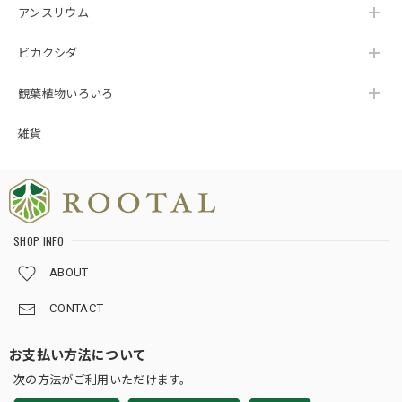
めてまいりますので、今後ともROOTALをどう
アンスリウム
ぞよろしくお願いいたします🌱💙
ビカクシダ
観葉植物いろいろ
★124【LIVE】モンステラ デリシオーサ トリプルイエローTCBaby苗（2号素焼き鉢）
2026/08/02
雑貨
梱包が、ホントに丁寧です。植物の為になる工夫をされてま
した。
SHOP INFO
この度は嬉しいレビューをいただき、誠にあり
がとうございます🌿 TC Babyは小さな苗だから
ABOUT
こそ、少しでも良い状態でお届けできるよう、
梱包方法や暑さ対策、発送のタイミングまで一
CONTACT
つひとつ心を込めて対応しておりますので、こ
のお言葉はとてもはげみになります💕 トリプル
お支払い方法について
イエローの生長や、日々の変化を楽しみながら
次の方法がご利用いただけます。
育てていただけましたら幸いです🌱 素敵なご縁
をいただき、心より感謝申し上げます☘️ 今後と