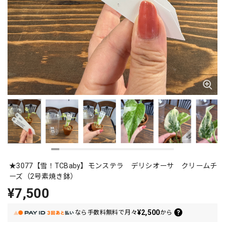
★3077【雪！TCBaby】モンステラ デリシオーサ クリームチ
ーズ（2号素焼き鉢）
¥7,500
¥2,500
なら
手数料無料で
月々
から