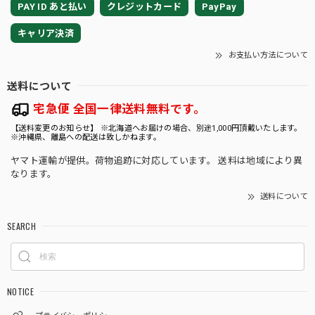
PAY ID あと払い
クレジットカード
PayPay
もROOTALをどうぞよろしくお願いいたしま
す。
キャリア決済
お支払い方法について
送料について
★35【LIVE】モンステラ デリシオーサ クリームブリュレTC Baby苗（2号素焼き鉢）
2026/08/02
宅急便 全国一律送料無料です。
【送料変更のお知らせ】 ※北海道へお届けの場合、別途1,000円頂戴いたします。
※沖縄県、離島への配送は致しかねます。
ヤマト運輸が提供。荷物追跡に対応しています。 送料は地域により異
★9【LIVE】モンステラ デリシオーサ バルバソーTCBaby苗（2号素焼き鉢）
なります。
2026/08/02
送料について
SEARCH
★333【LIVE】アロカシア ブラックベルベットピンクバリエガータTCBaby苗（2号硬質ポット）
2026/08/02
NOTICE