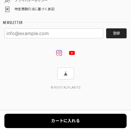
プライバシーポリシー
★601【LIVE】アンスリウム ワロクアナムダークTC Baby苗（2号素焼き鉢）
特定商取引法に基づく表記
2026/08/02
NEWSLETTER
梱包が丁寧で、暑さ対策も充分にして貰えるので状態良く届
きました。
登録
この度は嬉しいレビューをいただき、誠にあり
がとうございます🌿 梱包や暑さ対策についてお
褒めのお言葉をいただき、スタッフ一同大変嬉
しく思っております😊 猛暑が続く中でも、でき
る限り良い状態でお届けできるよう、保冷剤や
梱包方法、発送のタイミングにも気を配ってお
りますので、無事に元気な状態でお届けでき安
© ROOTALPLANTS
心いたしました。 ワロクアナムダークナローが
これから女王らしく美しく、生長していく姿
を、ぜひ楽しみながら育てていただけましたら
幸いです🌱 素敵なご縁をいただき、心より感謝
申し上げます☘️ 今後ともROOTALをどうぞよろ
カートに入れる
しくお願いいたします。