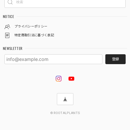
★9【LIVE】モンステラ デリシオーサ バルバソーTCBaby苗（2号素焼き鉢）
2026/08/02
NOTICE
プライバシーポリシー
特定商取引法に基づく表記
★333【LIVE】アロカシア ブラックベルベットピンクバリエガータTCBaby苗（2号硬質ポット）
2026/08/02
NEWSLETTER
登録
★601【LIVE】アンスリウム ワロクアナムダークTC Baby苗（2号素焼き鉢）
2026/08/02
梱包が丁寧で、暑さ対策も充分にして貰えるので状態良く届
きました。
この度は嬉しいレビューをいただき、誠にあり
© ROOTALPLANTS
がとうございます🌿 梱包や暑さ対策についてお
褒めのお言葉をいただき、スタッフ一同大変嬉