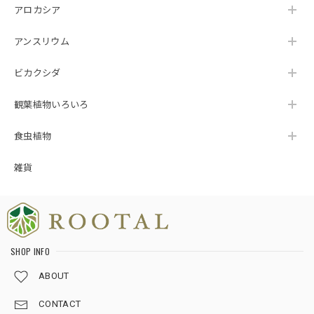
りがとうございます🌿 暑さ対策への工夫に気付
アロカシア
いていただけて、スタッフ一同とても嬉しく拝
見いたしました😊 植物を元気な状態でお届けす
アンスリウム
るため、梱包方法や発送のタイミングまで一つ
ひとつ心を込めて対応しておりますので、その
ビカクシダ
想いが伝わったことが何よりの励みです。 ま
た、植物の品質だけでなく、梱包についても
観葉植物いろいろ
「感動しました」とのお言葉をいただき、本当
にありがとうございます🥹 素敵なご縁をいただ
けましたこと、心より感謝申し上げます☘️ これ
食虫植物
からも安心して植物をお迎えいただけるよう努
めてまいりますので、今後ともROOTALをどう
雑貨
ぞよろしくお願いいたします🌱💙
★124【LIVE】モンステラ デリシオーサ トリプルイエローTCBaby苗（2号素焼き鉢）
SHOP INFO
2026/08/02
ABOUT
梱包が、ホントに丁寧です。植物の為になる工夫をされてま
CONTACT
した。