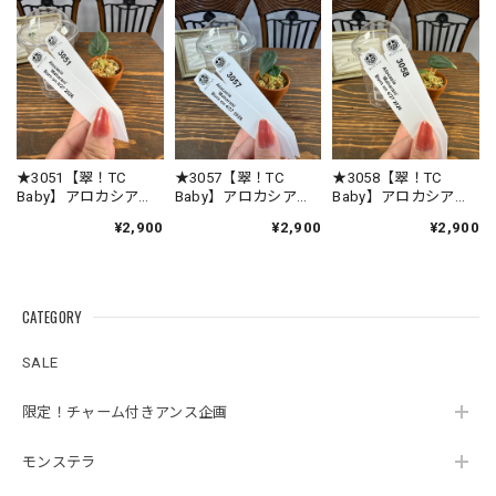
こと、スタッフ一同大変嬉しく思っております
😊 早速スリット鉢へ植え替えてくださったので
すね✨ お客様の環境に少しずつ慣れながら、元
気に生長してくれることを私たちも願っており
ます🌱 素敵なご縁をいただき、心より感謝申し
上げます☘️ 今後ともROOTALをどうぞよろしく
お願いいたします。
★3051【翠！TC
★3057【翠！TC
★3058【翠！TC
Baby】アロカシア
Baby】アロカシア
Baby】アロカシア
マハラニ TC Baby苗
マハラニ TC Baby苗
マハラニ TC Baby苗
¥2,900
¥2,900
¥2,900
（2号素焼き鉢）
（2号素焼き鉢）
（2号素焼き鉢）
★3342【得！TC Baby）モンステラ デリシオーサホワイトモンスターTC Baby苗（2号素焼き鉢）
2026/08/03
CATEGORY
暑い時期を考慮して断熱シート&保冷剤の酷暑対策が植物に
SALE
優しい素晴らしい配慮だと思いました😊植物の品質が良いの
は言うまでもありませんが、梱包の丁寧さに感動しました🥹
限定！チャーム付きアンス企画
またお世話なる事間違い無しです🩵
モンステラ
この度は心温まるレビューをいただき、誠にあ