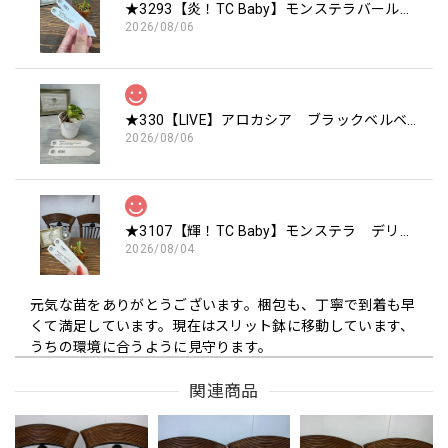
★3293【炎！TC Baby】モンステラバールマルクスフレーム TC Baby苗（2号素焼き鉢）
2026/08/06
★330【LIVE】アロカシア ブラックベルベットピンクバリエガータTCBaby苗（2号硬質ポット）
2026/08/06
★3107【輝！TC Baby】モンステラ デリシオーサ ミントTC Baby苗（2号素焼き鉢）
2026/08/04
元気な苗をありがとうございます。梱包も、丁寧で到着も早
くて満足しています。現在はスリット鉢に移動しています、
うちの環境に合うように見守ります。
関連商品
この度は嬉しいレビューをいただき、誠にあり
がとうございます🌿 元気な状態でお届けでき、
梱包や配送スピードにもご満足いただけたとの