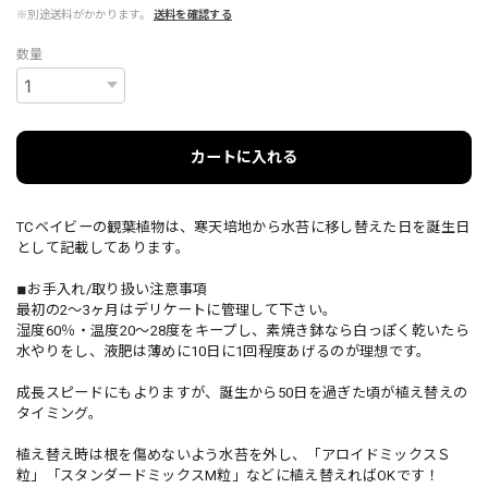
※別途送料がかかります。
送料を確認する
数量
カートに入れる
TCベイビーの観葉植物は、寒天培地から水苔に移し替えた日を誕生日
として記載してあります。
◾︎お手入れ/取り扱い注意事項
最初の2～3ヶ月はデリケートに管理して下さい。
湿度60％・温度20～28度をキープし、素焼き鉢なら白っぽく乾いたら
水やりをし、液肥は薄めに10日に1回程度あげるのが理想です。
成長スピードにもよりますが、誕生から50日を過ぎた頃が植え替えの
タイミング。
植え替え時は根を傷めないよう水苔を外し、「アロイドミックスＳ
粒」「スタンダードミックスМ粒」などに植え替えればOKです！