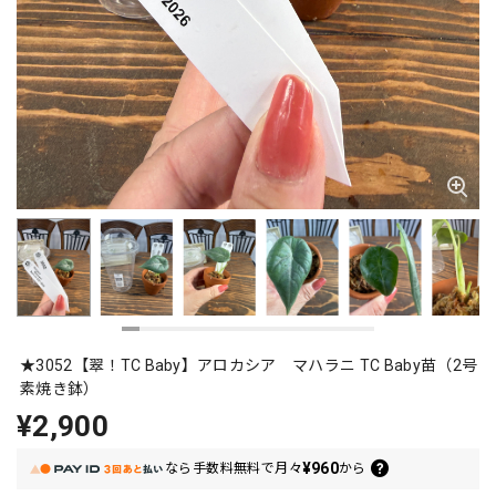
★3052【翠！TC Baby】アロカシア マハラニ TC Baby苗（2号
素焼き鉢）
¥2,900
¥960
なら
手数料無料で
月々
から