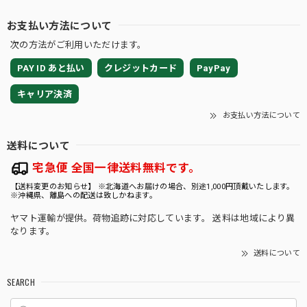
お支払い方法について
この度は嬉しいレビューをいただき、誠にあり
次の方法がご利用いただけます。
がとうございます🌿 TC Babyは小さな苗だから
こそ、少しでも良い状態でお届けできるよう、
PAY ID あと払い
クレジットカード
PayPay
梱包方法や暑さ対策、発送のタイミングまで一
つひとつ心を込めて対応しておりますので、こ
キャリア決済
のお言葉はとてもはげみになります💕 トリプル
お支払い方法について
イエローの生長や、日々の変化を楽しみながら
育てていただけましたら幸いです🌱 素敵なご縁
送料について
をいただき、心より感謝申し上げます☘️ 今後と
もROOTALをどうぞよろしくお願いいたしま
宅急便 全国一律送料無料です。
す。
【送料変更のお知らせ】 ※北海道へお届けの場合、別途1,000円頂戴いたします。
※沖縄県、離島への配送は致しかねます。
ヤマト運輸が提供。荷物追跡に対応しています。 送料は地域により異
なります。
★35【LIVE】モンステラ デリシオーサ クリームブリュレTC Baby苗（2号素焼き鉢）
送料について
2026/08/02
SEARCH